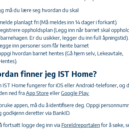
legg må du lære seg hvordan du skal
melde planlagt fri (Må meldes inn 14 dager i forkant).
registrere oppholdsplan (Legg inn når barnet skal opphol
i barnehagen. Er du usikker, legger du inn full åpningstid).
legge inn personer som får hente barnet
oppgi hvordan barnet hentes (Gå hjem selv, Lekeavtale,
Hentes).
rdan finner jeg IST Home?
 IST Home fungerer for iOS eller Android-telefoner, og 
 den ned fra
App Store
eller
Google Play.
 bruke appen, må du å identifisere deg. Oppgi personnum
og godkjenn deretter via BankID.
 fortsatt logge deg inn via
Foreldreportalen
for å søke, s