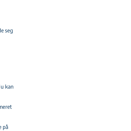
de seg
du kan
meret
e på