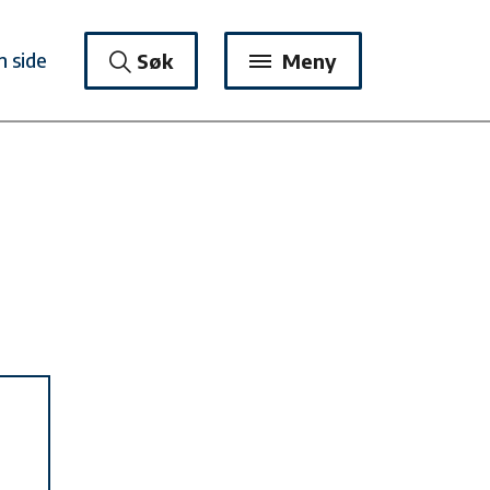
n side
Søk
Meny