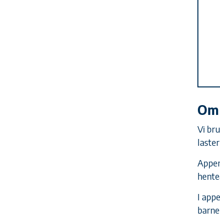
Om
Vi br
laste
Appen
hente
I appe
barne