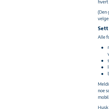
hvert
(Den
velge
Sett
Alle 
Meldin
noe s
mobil
Husk 