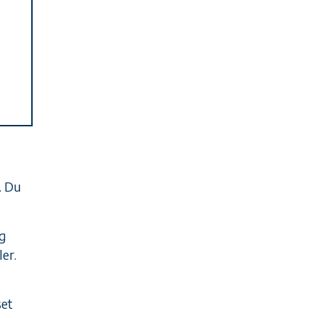
. Du
og
er.
set