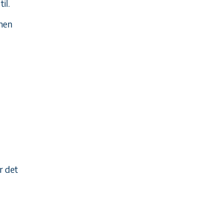
til.
 men
r det