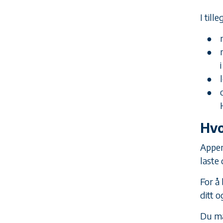
I til
Hvo
Appen
laste
For å
ditt 
Du må