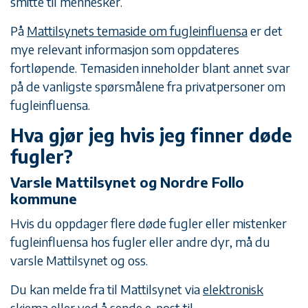
smitte til mennesker.
På
Mattilsynets temaside om fugleinfluensa
er det
mye relevant informasjon som oppdateres
fortløpende. Temasiden inneholder blant annet svar
på de vanligste spørsmålene fra privatpersoner om
fugleinfluensa.
Hva gjør jeg hvis jeg finner døde
fugler?
Varsle Mattilsynet og Nordre Follo
kommune
Hvis du oppdager flere døde fugler eller mistenker
fugleinfluensa hos fugler eller andre dyr, må du
varsle Mattilsynet og oss.
Du kan melde fra til Mattilsynet via
elektronisk
skjema
eller ved å sende e-post til