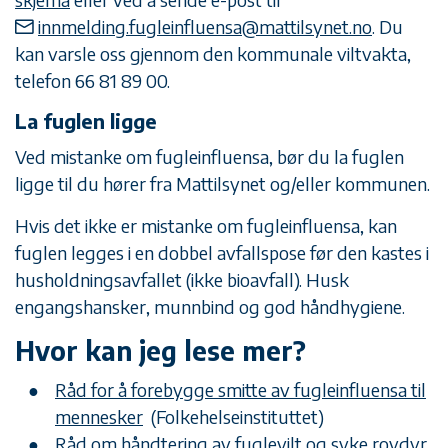
innmelding.fugleinfluensa@mattilsynet.no
. Du
kan varsle oss gjennom den kommunale viltvakta,
telefon 66 81 89 00.
La fuglen ligge
Ved mistanke om fugleinfluensa, bør du la fuglen
ligge til du hører fra Mattilsynet og/eller kommunen.
Hvis det ikke er mistanke om fugleinfluensa, kan
fuglen legges i en dobbel avfallspose før den kastes i
husholdningsavfallet (ikke bioavfall). Husk
engangshansker, munnbind og god håndhygiene.
Hvor kan jeg lese mer?
Råd for å forebygge smitte av fugleinfluensa til
mennesker
(Folkehelseinstituttet)
Råd om håndtering av fuglevilt og syke rovdyr