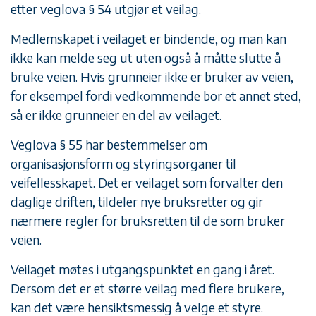
etter veglova § 54 utgjør et veilag.
Medlemskapet i veilaget er bindende, og man kan
ikke kan melde seg ut uten også å måtte slutte å
bruke veien. Hvis grunneier ikke er bruker av veien,
for eksempel fordi vedkommende bor et annet sted,
så er ikke grunneier en del av veilaget.
Veglova § 55 har bestemmelser om
organisasjonsform og styringsorganer til
veifellesskapet. Det er veilaget som forvalter den
daglige driften, tildeler nye bruksretter og gir
nærmere regler for bruksretten til de som bruker
veien.
Veilaget møtes i utgangspunktet en gang i året.
Dersom det er et større veilag med flere brukere,
kan det være hensiktsmessig å velge et styre.