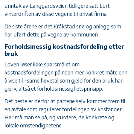
unntak av Langgardsveien tidligere satt bort
vinterdriften av disse vegene til privat firma.
De siste årene er det Kråkstad snø og anlegg som
har uført dette på vegne av kommunen.
Forholdsmessig kostnadsfordeling etter
bruk
Loven løser ikke spørsmålet om
kostnadsfordelingen på noen mer konkret måte enn
å vise til «same høvetal som gjeld for den bruk han
gjer», altså et forholdsmessighetsprinsipp.
Det beste er derfor at partene selv kommer frem til
en avtale som regulerer fordelingen av kostander.
Her må man se på, og vurdere, de konkrete og
lokale omstendighetene.