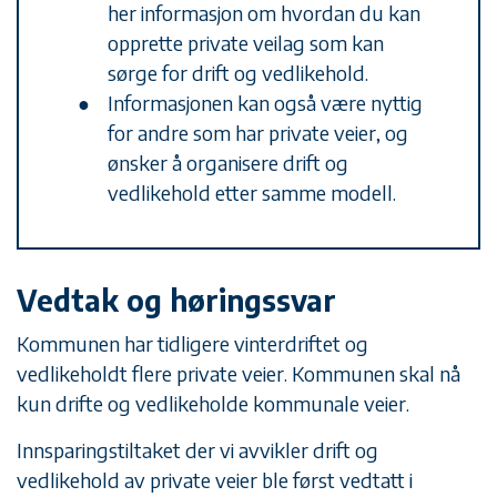
her informasjon om hvordan du kan
opprette private veilag som kan
sørge for drift og vedlikehold.
Informasjonen kan også være nyttig
for andre som har private veier, og
ønsker å organisere drift og
vedlikehold etter samme modell.
Vedtak og høringssvar
Kommunen har tidligere vinterdriftet og
vedlikeholdt flere private veier. Kommunen skal nå
kun drifte og vedlikeholde kommunale veier.
Innsparingstiltaket der vi avvikler drift og
vedlikehold av private veier ble først vedtatt i