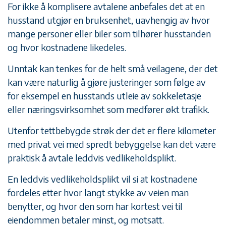
For ikke å komplisere avtalene anbefales det at en
husstand utgjør en bruksenhet, uavhengig av hvor
mange personer eller biler som tilhører husstanden
og hvor kostnadene likedeles.
Unntak kan tenkes for de helt små veilagene, der det
kan være naturlig å gjøre justeringer som følge av
for eksempel en husstands utleie av sokkeletasje
eller næringsvirksomhet som medfører økt trafikk.
Utenfor tettbebygde strøk der det er flere kilometer
med privat vei med spredt bebyggelse kan det være
praktisk å avtale leddvis vedlikeholdsplikt.
En leddvis vedlikeholdsplikt vil si at kostnadene
fordeles etter hvor langt stykke av veien man
benytter, og hvor den som har kortest vei til
eiendommen betaler minst, og motsatt.