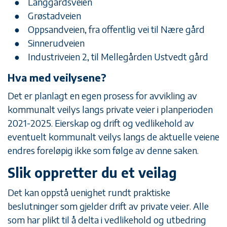
Langgårdsveien
Grøstadveien
Oppsandveien, fra offentlig vei til Nære gård
Sinnerudveien
Industriveien 2, til Mellegården Ustvedt gård
Hva med veilysene?
Det er planlagt en egen prosess for avvikling av
kommunalt veilys langs private veier i planperioden
2021-2025. Eierskap og drift og vedlikehold av
eventuelt kommunalt veilys langs de aktuelle veiene
endres foreløpig ikke som følge av denne saken.
Slik oppretter du et veilag
Det kan oppstå uenighet rundt praktiske
beslutninger som gjelder drift av private veier. Alle
som har plikt til å delta i vedlikehold og utbedring