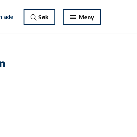
n side
Søk
Meny
en
.