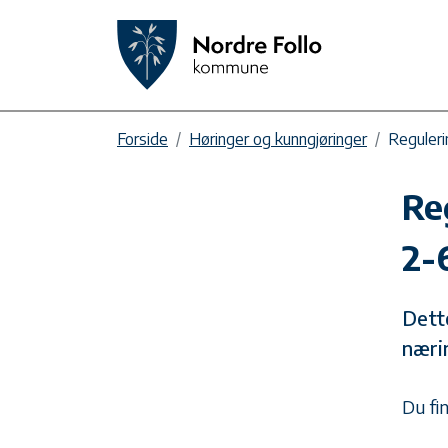
Forside
Høringer og kunngjøringer
Reguleri
Re
2-
Dett
næri
Du fi