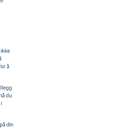
el
 ikke
å
or å
illegg
må du
i
på din