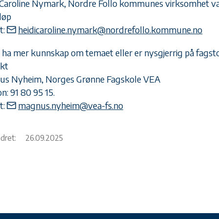
 Caroline Nymark, Nordre Follo kommunes virksomhet v
løp
t:
heidicaroline.nymark@nordrefollo.kommune.no
u ha mer kunnskap om temaet eller er nysgjerrig på fagsto
kt
us Nyheim, Norges Grønne Fagskole VEA
n: 91 80 95 15.
t:
magnus.nyheim@vea-fs.no
ndret:
26.09.2025