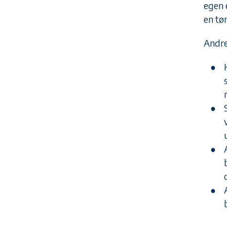
egen 
en tø
Andre