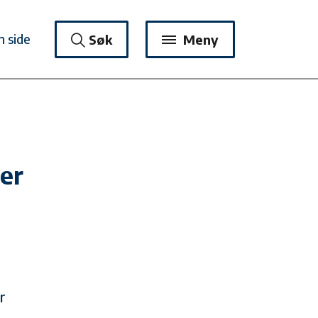
n side
Søk
Meny
er
r