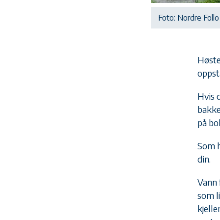
Foto: Nordre Fol
Høste
oppst
Hvis 
bakke
på bo
Som h
din.
Vann 
som l
kjell