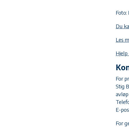
Foto:
Du ka
Les m
Hjelp
Kon
For p
Stig 
avløp
Telef
E-pos
For g