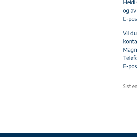
Heidi
og av
E-pos
Vil d
konta
Magn
Telefo
E-pos
Sist e