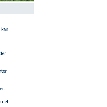
n kan
ader
mten
gen
n det