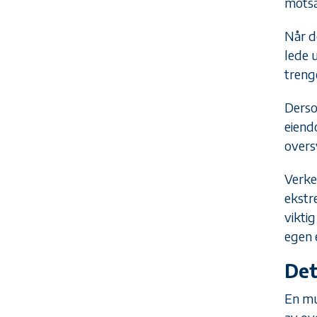
motsa
Når d
lede 
treng
Derso
eiend
overs
Verke
ekstr
vikti
egen 
Det
En mu