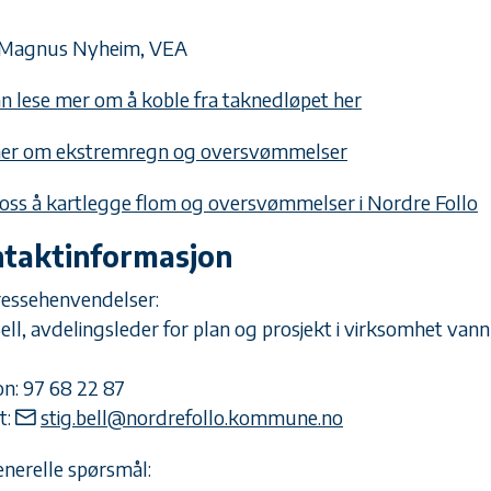
 Magnus Nyheim, VEA
n lese mer om å koble fra taknedløpet her
er om ekstremregn og oversvømmelser
 oss å kartlegge flom og oversvømmelser i Nordre Follo
taktinformasjon
ressehenvendelser:
Bell, avdelingsleder for plan og prosjekt i virksomhet van
on:
97 68 22 87
t:
stig.bell@nordrefollo.kommune.no
enerelle spørsmål: