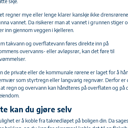
tte skje.
et regner mye eller lenge klarer kanskje ikke drensrørene
unna vannet. Da risikerer man at vannet i grunnen stiger 
er inn gjennom veggen i kjelleren.
m takvann og overflatevann føres direkte inn på
ommens overvanns- eller avløpsrør, kan det føre til
vømmelser.
n de private eller de kommunale rørene er laget for å hå
emvær som styrtregn eller langvarig regnvær. Derfor er 
g at regn og overvann kan håndteres på overflaten og på 
eiendom.
te kan du gjøre selv
lighet er å koble fra taknedløpet på boligen din. Da sages