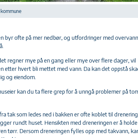
lo kommune
n byr ofte på mer nedbør, og utfordringer med overvan
å.
det regner mye på en gang eller mye over flere dager, vil
n etter hvert bli mettet med vann. Da kan det oppstå sk
lig og eiendom.
useier kan du ta flere grep for å unngå problemer på to
fra tak som ledes ned i bakken er ofte koblet til drenerin
igger rundt huset. Hensikten med dreneringen er å holde
eren tørr. Dersom dreneringen fylles opp med takvann, ka