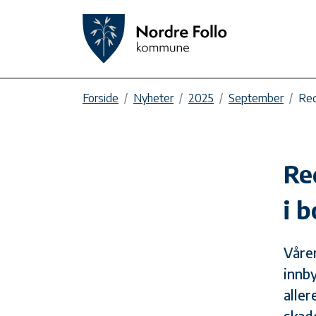
Forside
Nyheter
2025
September
Red
Re
i b
Våre
innb
aller
skad