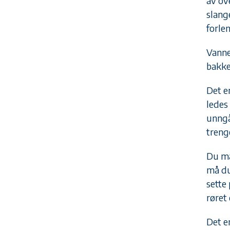
av ov
slang
forle
Vanne
bakke
Det er
ledes 
unngå
trenge
Du må 
må du
sette
røret 
Det e