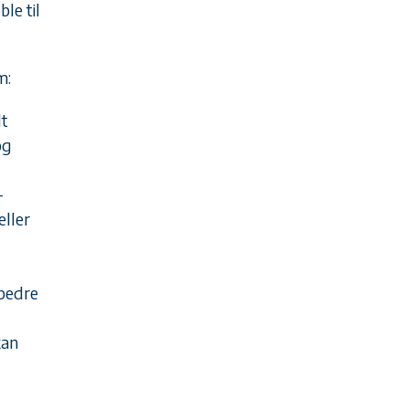
le til
m:
lt
og
–
eller
 bedre
kan