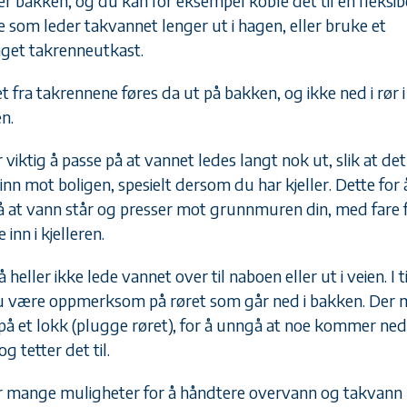
er bakken, og du kan for eksempel koble det til en fleksib
e som leder takvannet lenger ut i hagen, eller bruke et
nget takrenneutkast.
t fra takrennene føres da ut på bakken, og ikke ned i rør i
n.
 viktig å passe på at vannet ledes langt nok ut, slik at det
inn mot boligen, spesielt dersom du har kjeller. Dette for 
 at vann står og presser mot grunnmuren din, med fare f
 inn i kjelleren.
heller ikke lede vannet over til naboen eller ut i veien. I t
 være oppmerksom på røret som går ned i bakken. Der 
 på et lokk (plugge røret), for å unngå at noe kommer ned 
og tetter det til.
r mange muligheter for å håndtere overvann og takvann 