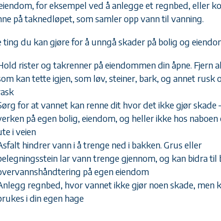
eiendom, for eksempel ved å anlegge et regnbed, eller kob
nne på taknedløpet, som samler opp vann til vanning.
 ting du kan gjøre for å unngå skader på bolig og eiendo
Hold rister og takrenner på eiendommen din åpne. Fjern a
som kan tette igjen, som løv, steiner, bark, og annet rusk 
rask
Sørg for at vannet kan renne dit hvor det ikke gjør skade 
verken på egen bolig, eiendom, og heller ikke hos naboen 
ute i veien
Asfalt hindrer vann i å trenge ned i bakken. Grus eller
belegningsstein lar vann trenge gjennom, og kan bidra til
overvannshåndtering på egen eiendom
Anlegg regnbed, hvor vannet ikke gjør noen skade, men 
brukes i din egen hage