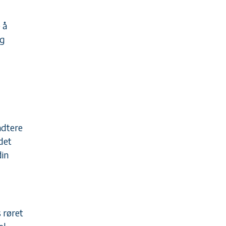
 å
og
ndtere
det
din
 røret