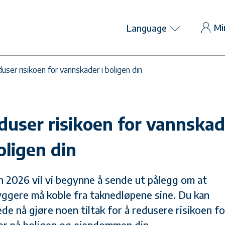
Mi
Language
user risikoen for vannskader i boligen din
duser risikoen for vannskad
oligen din
n 2026 vil vi begynne å sende ut pålegg om at
yggere må koble fra taknedløpene sine. Du kan
ede nå gjøre noen tiltak for å redusere risikoen fo
er på boligen og eiendommen din.