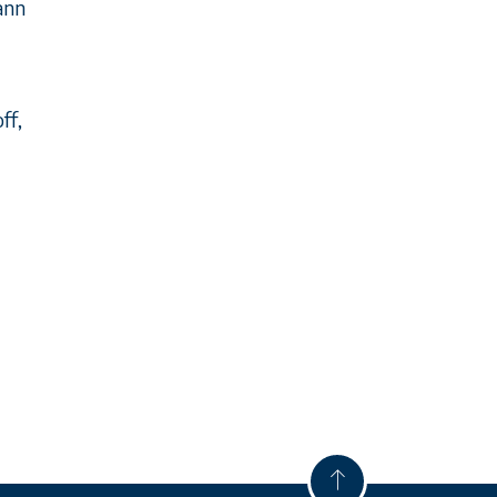
ann
ff,