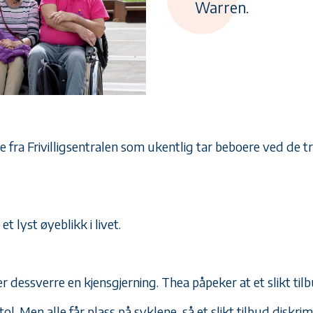
Warren.
ere fra Frivilligsentralen som ukentlig tar beboere ved 
et lyst øyeblikk i livet.
er dessverre en kjensgjerning. Thea påpeker at et slikt til
tol. Men alle får plass på syklene, så et slikt tilbud diskrim