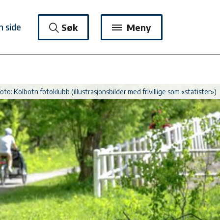
n side
Søk
Meny
oto: Kolbotn fotoklubb (illustrasjonsbilder med frivillige som «statister»)