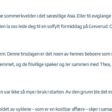
 sommerkvelder i det sørøstlige Asia. Eller til eviglange 
en la oss lede deg til en solfylt formiddag på Greverud. 
. Denne tirsdagen er det noen av hennes beboere som skal
jemmet, og de frivillige spøker og ler sammen med Thea, d
 var ikke så mye i bruk i starten. Av den grunn ble det i
ldet av syklene – som er en kostbar affære – skjer i samar