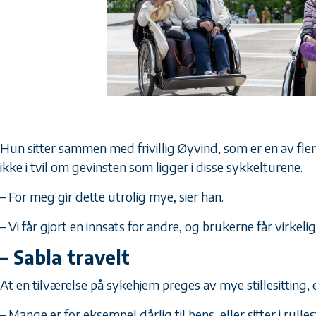
Hun sitter sammen med frivillig Øyvind, som er en av fl
ikke i tvil om gevinsten som ligger i disse sykkelturene.
– For meg gir dette utrolig mye, sier han.
– Vi får gjort en innsats for andre, og brukerne får virkelig 
– Sabla travelt
At en tilværelse på sykehjem preges av mye stillesitting, 
– Mange er for eksempel dårlig til bens, eller sitter i rulles