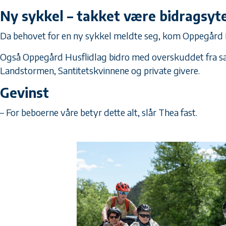
Ny sykkel – takket være bidragsyt
Da behovet for en ny sykkel meldte seg, kom Oppegård R
Også Oppegård Husflidlag bidro med overskuddet fra salg
Landstormen, Santitetskvinnene og private givere.
Gevinst
– For beboerne våre betyr dette alt, slår Thea fast.