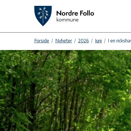
Forside
Nyheter
2026
Juni
I en ricksha