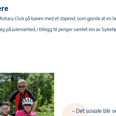
ere
otary Club på banen med et stipend, som gjorde at en he
 på julemarked, i tillegg til penger samlet inn av Syke
– Det sosiale blir ve