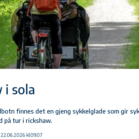
 i sola
Kolbotn finnes det en gjeng sykkelglade som gir s
d på tur i rickshaw.
 22.06.2026 kl.09.07