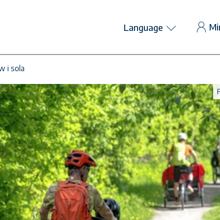
Mi
Language
w i sola
F