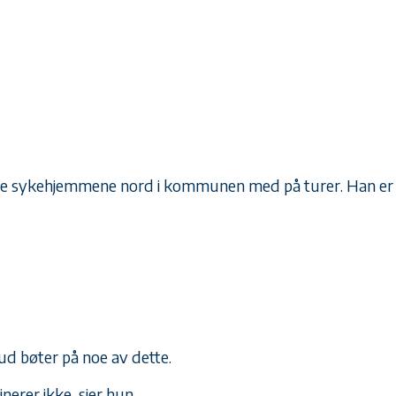
de tre sykehjemmene nord i kommunen med på turer. Han er
bud bøter på noe av dette.
inerer ikke, sier hun.