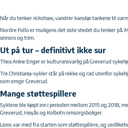
Når du tenker rickshaw, vandrer kanskje tankene til varme
Nordre Follo er muligens det siste stedet du tenker på. M
sinnsro og trim.
Ut på tur – definitivt ikke sur
Thea Anine Enger er kulturansvarlig på Greverud sykehjem
Tre Christiania-sykler står på rekke og rad utenfor sykeh
som omgir Greverud.
Mange støttespillere
Syklene ble kjøpt inn i perioden mellom 2015 og 2018, men
Greverud, Høyås og Kolbotn omsorgsboliger.
Lions var med fra starten som støttespillere, og vedlikeho