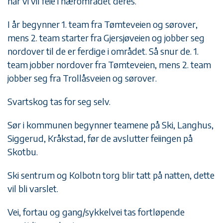
når vi vil feie i nærområdet deres.
I år begynner 1. team fra Tømteveien og sørover,
mens 2. team starter fra Gjersjøveien og jobber seg
nordover til de er ferdige i området. Så snur de. 1.
team jobber nordover fra Tømteveien, mens 2. team
jobber seg fra Trollåsveien og sørover.
Svartskog tas for seg selv.
Sør i kommunen begynner teamene på Ski, Langhus,
Siggerud, Kråkstad, før de avslutter feiingen på
Skotbu.
Ski sentrum og Kolbotn torg blir tatt på natten, dette
vil bli varslet.
Vei, fortau og gang/sykkelvei tas fortløpende