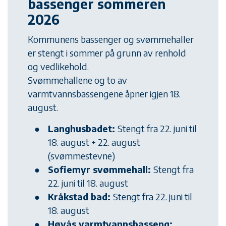
bassenger sommeren
2026
Kommunens bassenger og svømmehaller
er stengt i sommer på grunn av renhold
og vedlikehold.
Svømmehallene og to av
varmtvannsbassengene åpner igjen 18.
august.
Langhusbadet:
Stengt fra 22. juni til
18. august + 22. august
(svømmestevne)
Sofiemyr svømmehall:
Stengt fra
22. juni til 18. august
Kråkstad bad:
Stengt fra 22. juni til
18. august
Høyås varmtvannsbasseng: