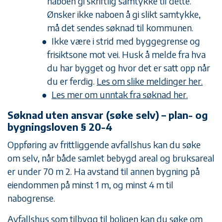
naboen gi skriftlig samtykke til dette.
Ønsker ikke naboen å gi slikt samtykke,
må det sendes søknad til kommunen.
Ikke være i strid med byggegrense og
frisiktsone mot vei. Husk å melde fra hva
du har bygget og hvor det er satt opp når
du er ferdig.
Les om slike meldinger her.
Les mer om unntak fra søknad her.
Søknad uten ansvar (søke selv) – plan- og
bygningsloven § 20-4
Oppføring av frittliggende avfallshus kan du søke
om selv, når både samlet bebygd areal og bruksareal
er under 70 m 2. Ha avstand til annen bygning på
eiendommen på minst 1 m, og minst 4 m til
nabogrense.
Avfallshus som tilbygg til boligen kan du søke om